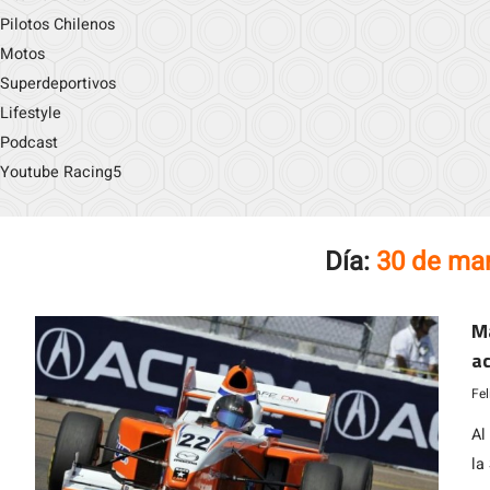
Pilotos Chilenos
Motos
Superdeportivos
Lifestyle
Podcast
Youtube Racing5
Día:
30 de ma
Ma
ac
ca
Fe
Al
la