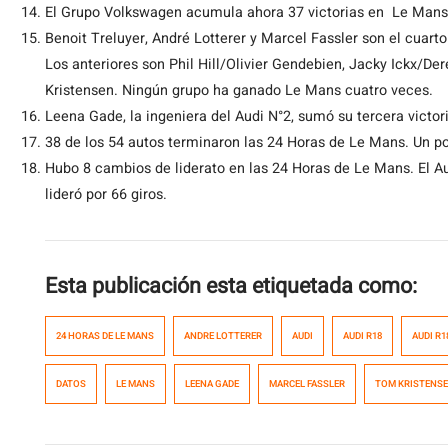
El Grupo Volkswagen acumula ahora 37 victorias en Le Mans: A
Benoit Treluyer, André Lotterer y Marcel Fassler son el cuart
Los anteriores son Phil Hill/Olivier Gendebien, Jacky Ickx/D
Kristensen. Ningún grupo ha ganado Le Mans cuatro veces.
Leena Gade, la ingeniera del Audi N°2, sumó su tercera victoria
38 de los 54 autos terminaron las 24 Horas de Le Mans. Un p
Hubo 8 cambios de liderato en las 24 Horas de Le Mans. El Aud
lideró por 66 giros.
Esta publicación esta etiquetada como:
24 HORAS DE LE MANS
ANDRE LOTTERER
AUDI
AUDI R18
AUDI R1
DATOS
LE MANS
LEENA GADE
MARCEL FASSLER
TOM KRISTENS