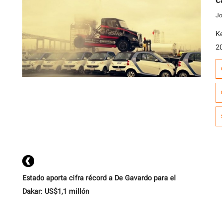
c
p
Jo
K
2
M
Fr
e
p
N
Estado aporta cifra récord a De Gavardo para el
Dakar: US$1,1 millón