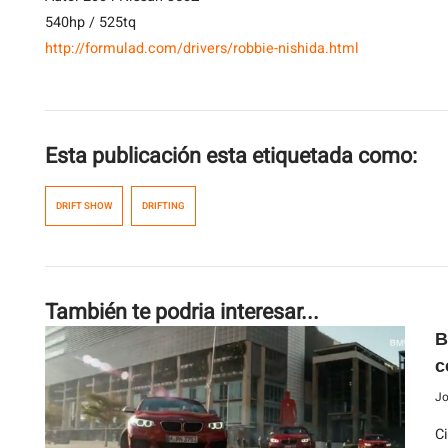
540hp / 525tq
http://formulad.com/drivers/robbie-nishida.html
Esta publicación esta etiquetada como:
DRIFT SHOW
DRIFTING
También te podria interesar...
B
c
Jo
C