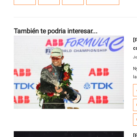
También te podria interesar...
[
c
Jo
N
l
qu
d
c
de
[