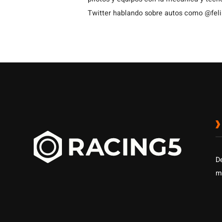
Twitter hablando sobre autos como @fel
D
m