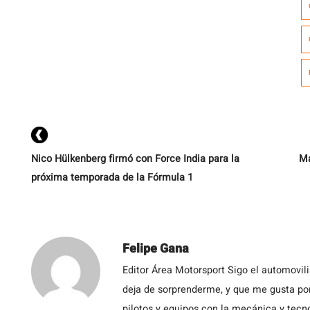
3
di
Nico Hülkenberg firmó con Force India para la
Ma
próxima temporada de la Fórmula 1
Felipe Gana
Editor Área Motorsport Sigo el automovil
deja de sorprenderme, y que me gusta por
pilotos y equipos con la mecánica y tecn