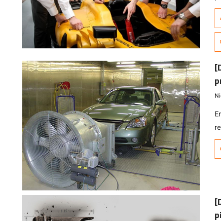
I
e
A
p
au
[
a
p
Ni
E
r
s
c
q
p
pi
[
p