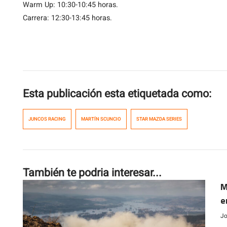
Warm Up: 10:30-10:45 horas.
Carrera: 12:30-13:45 horas.
Esta publicación esta etiquetada como:
JUNCOS RACING
MARTÍN SCUNCIO
STAR MAZDA SERIES
También te podria interesar...
M
e
Jo