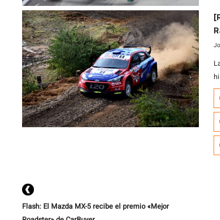
S
[
H
R
a
Jo
L
hi
c
t
en
n
o
Flash: El Mazda MX-5 recibe el premio «Mejor
Roadster» de CarBuyer