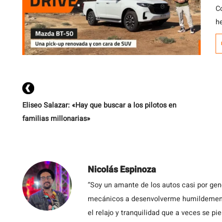
C
h
B
c
fa
de
Eliseo Salazar: «Hay que buscar a los pilotos en
familias millonarias»
Nicolás Espinoza
“Soy un amante de los autos casi por ge
mecánicos a desenvolverme humildemente 
el relajo y tranquilidad que a veces se pie