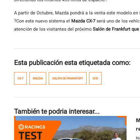
A partir de Octubre, Mazda pondrá a la venta este modelo en 
?Con este nuevo sistema el
Mazda CX-7
será uno de los vehíc
atención de los visitantes del próximo
Salón de Frankfurt que 
Esta publicación esta etiquetada como:
CX-7
MAZDA
SALÓN DE FRANKFURT
SCR
También te podria interesar...
M
r
Ni