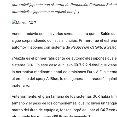
automóvil japonés con sistema de Reducción Catalítica Select
automóviles japonés que equipó con […]
Aunque
todavía quedan varias semanas para que el
Salón del
sigue sorprendiendo con sus anuncios. Primero fue el estren
automóvil japonés con sistema de
Reducción Catalítica Selec
?Mazda es el primer fabricante de automóviles japonés que e
sistema SCR. En este caso el nuevo
CX-7 2.2 diésel
, que vien
la normativa medioambiental de emisiones Euro V. El sistema
al empleo del spray AdBlue, lo que genera una reacción quím
inofensivo.
Anteriormente, el gran tamaño de los sistemas SCR había limi
tamaño y el peso de los componentes, que incluyen un tanq
marco del área de equipaje, Mazda logró equipar el
CX-7
con e
ofreciendo los mismos 455 litros de espacio.?