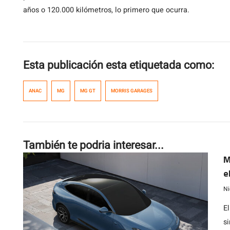
años o 120.000 kilómetros, lo primero que ocurra.
Esta publicación esta etiquetada como:
ANAC
MG
MG GT
MORRIS GARAGES
También te podria interesar...
M
e
E
Ni
El
s