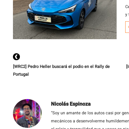
C
y
c
a
C
V
n
ve
[WRC2] Pedro Heller buscará el podio en el Rally de
[
Portugal
Nicolás Espinoza
“Soy un amante de los autos casi por ge
mecánicos a desenvolverme humildemente 