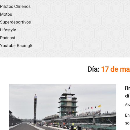
Pilotos Chilenos
Motos
Superdeportivos
Lifestyle
Podcast
Youtube Racing5
Día:
17 de ma
[I
dí
Al
En
so