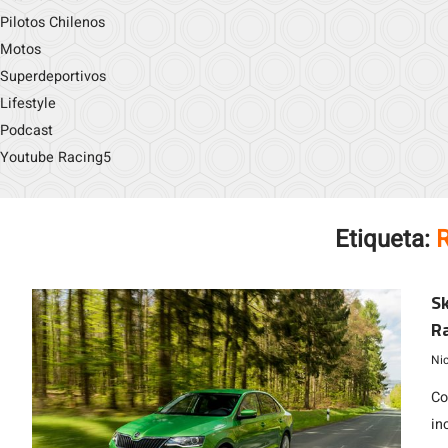
Pilotos Chilenos
Motos
Superdeportivos
Lifestyle
Podcast
Youtube Racing5
Etiqueta:
R
S
Ra
Ni
Co
in