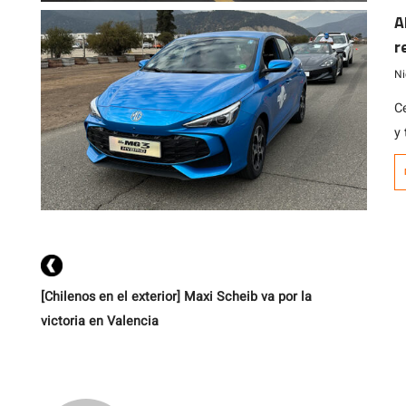
A
r
Ni
C
y
c
a
C
V
n
ve
[Chilenos en el exterior] Maxi Scheib va por la
victoria en Valencia