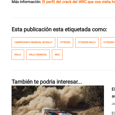
Más información:
El perfil del crack del WRC que nos visita 
Esta publicación esta etiquetada como:
CAMPEONATO MUNDIAL DE RALLY
CITROEN
CITROEN RALLY
CITROEN
RALLY
RALLY MUNDIAL
WRC
También te podria interesar...
E
a
Jo
E