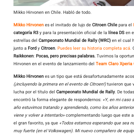
Mikko Hirvonen en Chile. Habló de todo.
Mikko Hirvonen
es el invitado de lujo de
Citroen Chile
para el
categoría R3
y para la presentación oficial de la
línea DS
en el
estrellas del
Campeonato Mundial de Rally (WRC)
en el cual 
junto a
Ford
y
Citroen
.
Puedes leer su historia completa acá.
C
Raikkonen
:
Pocas, pero precisas palabras.
Tuvimos la oportun
Hirvonen en el evento de lanzamiento del
Team Claro Xperia 
Mikko Hirvonen
es un tipo que está desafortunadamente acos
(¡incluyendo la primera en el evento de Citroen!)
tuvieron que v
lucha por el título del
Campeonato Mundial de Rally
. De toda
encontró la forma elegante de respondernos:
«Y, en mi caso 
año estuvimos tratando y aprendiendo, como los años anterior
viene y volver a intentarlo»
complementando luego que este añ
el gran favorito, ya que
«Todos estamos esperando que sea nues
muy fuerte (en el Volkswagen). Mi nuevo compañero de equipo