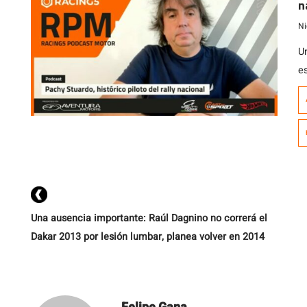
n
Ni
U
e
r
pi
a
a
c
su
Una ausencia importante: Raúl Dagnino no correrá el
Dakar 2013 por lesión lumbar, planea volver en 2014