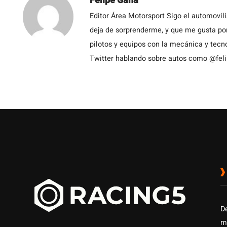
Felipe Gana
Editor Área Motorsport Sigo el automovil
deja de sorprenderme, y que me gusta por
pilotos y equipos con la mecánica y tecn
Twitter hablando sobre autos como @fel
D
m