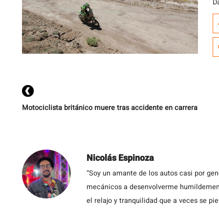
D
9 
q
f
h
de
Motociclista británico muere tras accidente en carrera
Nicolás Espinoza
“Soy un amante de los autos casi por ge
mecánicos a desenvolverme humildemente 
el relajo y tranquilidad que a veces se pie