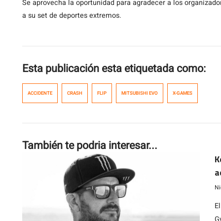
Se aprovecha la oportunidad para agradecer a los organizado
a su set de deportes extremos.
Esta publicación esta etiquetada como:
ACCIDENTE
CRASH
FLIP
MITSUBISHI EVO
X-GAMES
También te podria interesar...
K
a
Ni
E
G