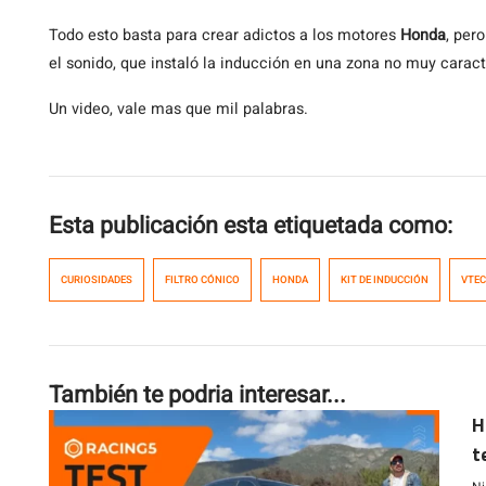
Todo esto basta para crear adictos a los motores
Honda
, per
el sonido, que instaló la inducción en una zona no muy caract
Un video, vale mas que mil palabras.
Esta publicación esta etiquetada como:
CURIOSIDADES
FILTRO CÓNICO
HONDA
KIT DE INDUCCIÓN
VTEC
También te podria interesar...
H
t
e