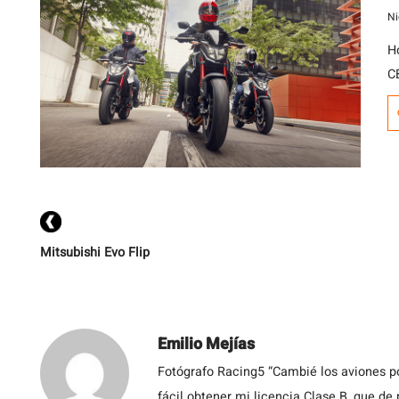
Ni
H
C
s
e
H
d
c
Mitsubishi Evo Flip
Emilio Mejías
Fotógrafo Racing5 “Cambié los aviones po
fácil obtener mi licencia Clase B, que de