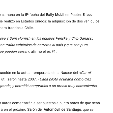
de semana en la 5ª fecha del
Rally Mobil
en Pucón,
Eliseo
e realizó en Estados Unidos: la adquisición de dos vehículos
para traerlos a Chile.
toya y Sam Hornish en los equipos Penske y Chip Ganassi,
an traído vehículos de carreras al país y que son pura
que puedan correr
«, afirmó el ex F1.
ducción en la actual temporada de la Nascar del «
Car of
 utilizaron hasta 2007. «
Cada piloto ocupaba como diez
grande, y permitió comprarlos a un precio muy conveniente
«,
s autos comenzarán a ser puestos a punto antes de que sean
irá en el próximo
Salón del Automóvil de Santiago
, que se