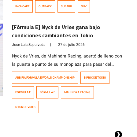
actividad realizada en Chile, que reunió a
INCHCAPE
OUTBACK
SUBARU
SUV
representantes de la marca de Argentina, Perú,
Colombia y Chile, además de ejecutivos de Subaru
[Fórmula E] Nyck de Vries gana bajo
Corporation. El modelo ya está disponible en el
condiciones cambiantes en Tokio
mercado chileno en dos versiones, con precios que
parten en los $35.990.000.
Jose Luis Sepulveda
|
27 de julio 2026
Nyck de Vries, de Mahindra Racing, acertó de lleno con
la puesta a punto de su monoplaza para pasar del
quinto puesto a la victoria en la carrera del domingo
ABB FIA FORMULA E WORLD CHAMPIONSHIP
E-PRIX DE TOKIO
del E-Prix de Tokio 2026 de la Fórmula E, disputada en
condiciones mixtas. El neerlandés terminó por delante
FORMULA E
FÓRMULA E
MAHINDRA RACING
de Nick Cassidy, de Citroën Racing, y […]
NYCK DE VRIES