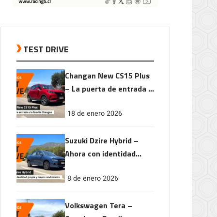
TEST DRIVE
Changan New CS15 Plus
– La puerta de entrada a
la familia Changan
18 de enero 2026
Suzuki Dzire Hybrid –
Ahora con identidad
propia y mayor
8 de enero 2026
rendimiento
Volkswagen Tera –