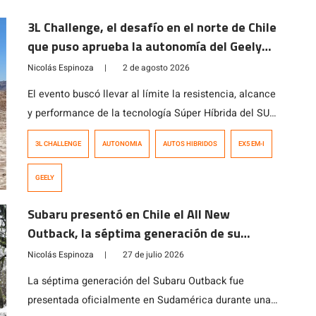
3L Challenge, el desafío en el norte de Chile
que puso aprueba la autonomía del Geely
EX5 EM-i
Nicolás Espinoza
|
2 de agosto 2026
El evento buscó llevar al límite la resistencia, alcance
y performance de la tecnología Súper Híbrida del SUV
que, en pocos meses, ha cautivado al consumidor
3L CHALLENGE
AUTONOMIA
AUTOS HIBRIDOS
EX5 EM-I
local.
GEELY
Subaru presentó en Chile el All New
Outback, la séptima generación de su
modelo ícono
Nicolás Espinoza
|
27 de julio 2026
La séptima generación del Subaru Outback fue
presentada oficialmente en Sudamérica durante una