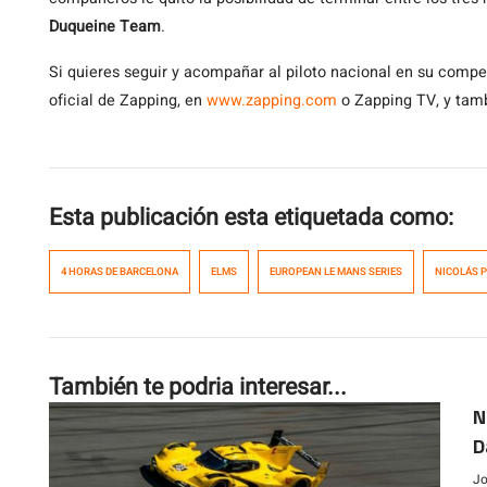
Duqueine Team
.
Si quieres seguir y acompañar al piloto nacional en su compe
oficial de Zapping, en
www.zapping.com
o Zapping TV, y tam
Esta publicación esta etiquetada como:
4 HORAS DE BARCELONA
ELMS
EUROPEAN LE MANS SERIES
NICOLÁS 
También te podria interesar...
N
D
Jo