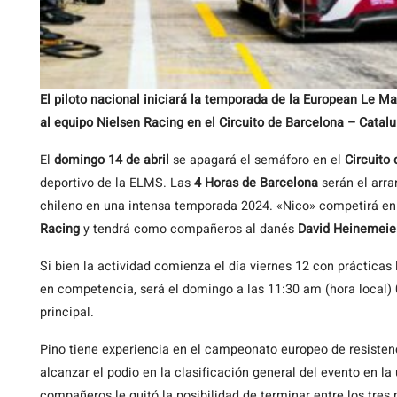
El piloto nacional iniciará la temporada de la European Le M
al equipo Nielsen Racing en el Circuito de Barcelona – Catal
El
domingo 14 de abril
se apagará el semáforo en el
Circuito
deportivo de la ELMS. Las
4 Horas de Barcelona
serán el arra
chileno en una intensa temporada 2024. «Nico» competirá en
Racing
y tendrá como compañeros al danés
David Heinemeie
Si bien la actividad comienza el día viernes 12 con prácticas l
en competencia, será el domingo a las 11:30 am (hora local)
principal.
Pino tiene experiencia en el campeonato europeo de resiste
alcanzar el podio en la clasificación general del evento en la
compañeros le quitó la posibilidad de terminar entre los tres