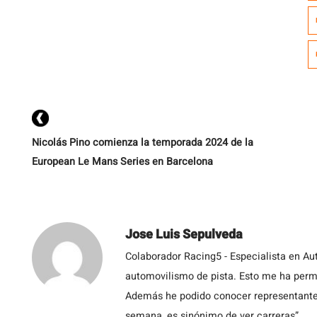
u
Nicolás Pino comienza la temporada 2024 de la
European Le Mans Series en Barcelona
Jose Luis Sepulveda
Colaborador Racing5 - Especialista en Au
automovilismo de pista. Esto me ha permit
Además he podido conocer representantes
semana, es sinónimo de ver carreras”.