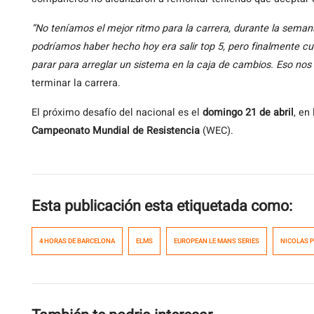
“No teníamos el mejor ritmo para la carrera, durante la seman
podríamos haber hecho hoy era salir top 5, pero finalmente c
parar para arreglar un sistema en la caja de cambios. Eso nos
terminar la carrera.
El próximo desafío del nacional es el
domingo 21 de abril
, en
Campeonato Mundial de Resistencia
(WEC).
Esta publicación esta etiquetada como:
4 HORAS DE BARCELONA
ELMS
EUROPEAN LE MANS SERIES
NICOLAS 