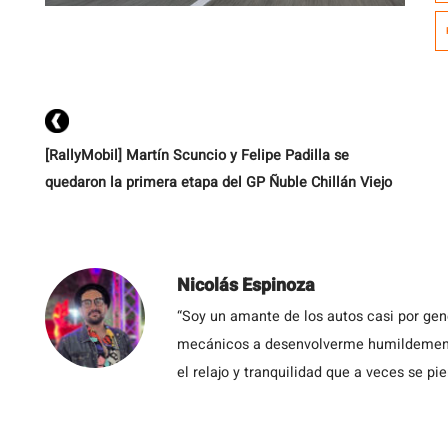
h
k
m
e
el
[RallyMobil] Martín Scuncio y Felipe Padilla se
quedaron la primera etapa del GP Ñuble Chillán Viejo
Nicolás Espinoza
“Soy un amante de los autos casi por ge
mecánicos a desenvolverme humildemente 
el relajo y tranquilidad que a veces se pie