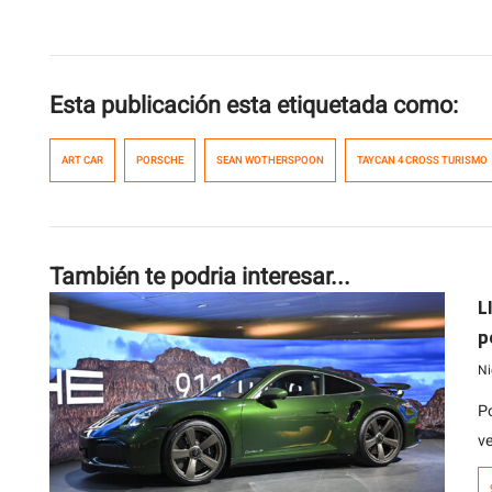
Esta publicación esta etiquetada como:
ART CAR
PORSCHE
SEAN WOTHERSPOON
TAYCAN 4 CROSS TURISMO
También te podria interesar...
L
p
Ni
P
v
e