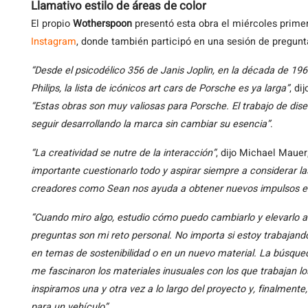
Llamativo estilo de áreas de color
El propio
Wotherspoon
presentó esta obra el miércoles primer
Instagram
, donde también participó en una sesión de pregunt
“Desde el psicodélico 356 de Janis Joplin, en la década de 19
Philips, la lista de icónicos art cars de Porsche es ya larga”
, di
“Estas obras son muy valiosas para Porsche. El trabajo de dise
seguir desarrollando la marca sin cambiar su esencia”
.
“La creatividad se nutre de la interacción”
, dijo Michael Mauer
importante cuestionarlo todo y aspirar siempre a considerar la
creadores como Sean nos ayuda a obtener nuevos impulsos en
“Cuando miro algo, estudio cómo puedo cambiarlo y elevarlo a
preguntas son mi reto personal. No importa si estoy trabajando
en temas de sostenibilidad o en un nuevo material. La búsqued
me fascinaron los materiales inusuales con los que trabajan 
inspiramos una y otra vez a lo largo del proyecto y, finalmen
para un vehículo”
.