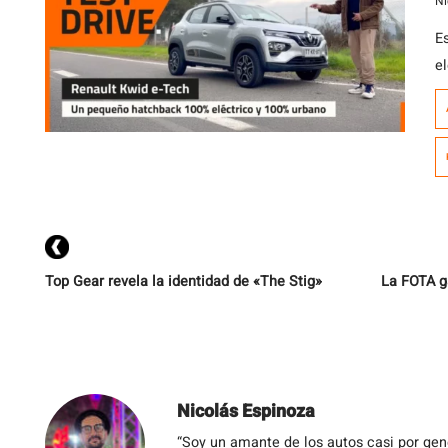
Ni
E
e
d
R
d
p
q
Top Gear revela la identidad de «The Stig»
La FOTA g
Nicolás Espinoza
“Soy un amante de los autos casi por ge