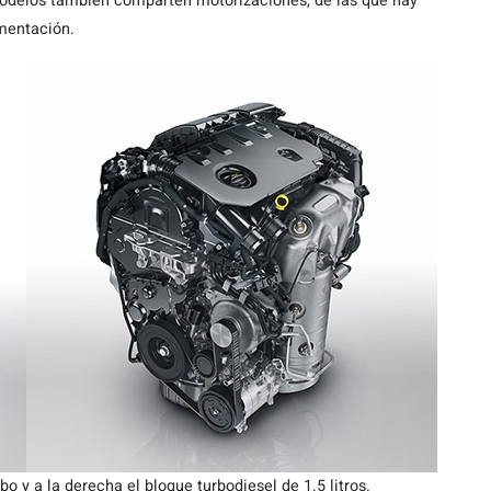
odelos también comparten motorizaciones, de las que hay
imentación.
bo y a la derecha el bloque turbodiesel de 1.5 litros.