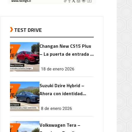
TEST DRIVE
Changan New CS15 Plus
– La puerta de entrada a
la familia Changan
18 de enero 2026
Suzuki Dzire Hybrid –
Ahora con identidad
propia y mayor
8 de enero 2026
rendimiento
Volkswagen Tera –