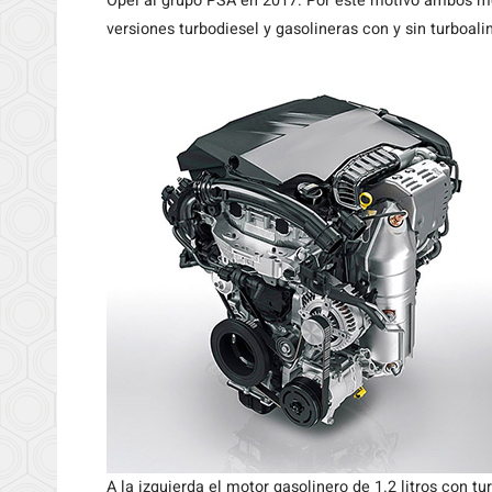
Opel al grupo PSA en 2017. Por este motivo ambos m
versiones turbodiesel y gasolineras con y sin turboal
A la izquierda el motor gasolinero de 1.2 litros con tur