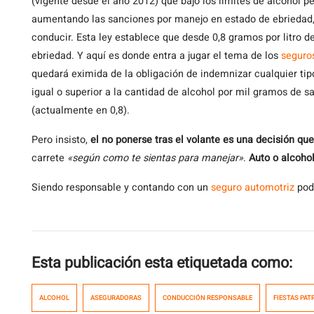
(vigente desde el año 2012) que bajó los límites de alcohol p
aumentando las sanciones por manejo en estado de ebriedad,
conducir. Esta ley establece que desde 0,8 gramos por litro 
ebriedad. Y aquí es donde entra a jugar el tema de los
seguro
quedará eximida de la obligación de indemnizar cualquier tip
igual o superior a la cantidad de alcohol por mil gramos de s
(actualmente en 0,8).
Pero insisto,
el no ponerse tras el volante es una decisión que
carrete
«según como te sientas para manejar»
.
Auto o alcohol
Siendo responsable y contando con un
seguro automotriz
podr
Esta publicación esta etiquetada como:
ALCOHOL
ASEGURADORAS
CONDUCCIÓN RESPONSABLE
FIESTAS PAT