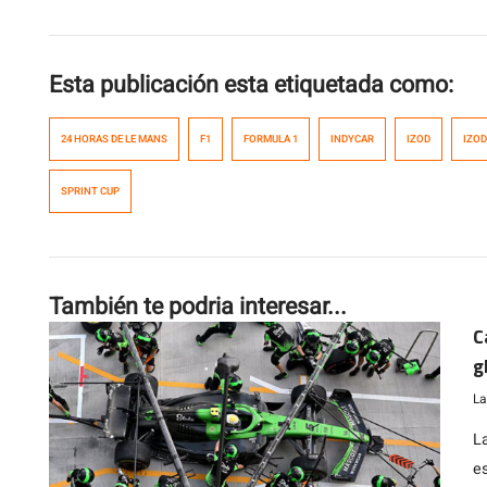
Esta publicación esta etiquetada como:
24 HORAS DE LE MANS
F1
FORMULA 1
INDYCAR
IZOD
IZOD
SPRINT CUP
También te podria interesar...
C
g
La
L
e