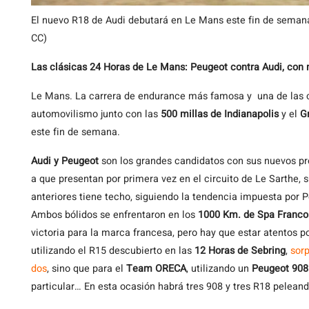
El nuevo R18 de Audi debutará en Le Mans este fin de semana
CC)
Las clásicas 24 Horas de Le Mans: Peugeot contra Audi, con 
Le Mans. La carrera de endurance más famosa y una de las ca
automovilismo junto con las
500 millas de Indianapolis
y el
Gr
este fin de semana.
Audi y Peugeot
son los grandes candidatos con sus nuevos pr
a que presentan por primera vez en el circuito de Le Sarthe,
anteriores tiene techo, siguiendo la tendencia impuesta por 
Ambos bólidos se enfrentaron en los
1000 Km. de Spa Franc
victoria para la marca francesa, pero hay que estar atentos 
utilizando el R15 descubierto en las
12 Horas de Sebring
,
sorp
dos
, sino que para el
Team ORECA
, utilizando un
Peugeot 908
particular… En esta ocasión habrá tres 908 y tres R18 peleand