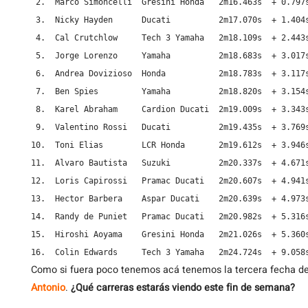
 2.  Marco Simoncelli  Gresini Honda   2m16.463s  + 0.797s
 3.  Nicky Hayden      Ducati          2m17.070s  + 1.404s
 4.  Cal Crutchlow     Tech 3 Yamaha   2m18.109s  + 2.443s
 5.  Jorge Lorenzo     Yamaha          2m18.683s  + 3.017s
 6.  Andrea Dovizioso  Honda           2m18.783s  + 3.117s
 7.  Ben Spies         Yamaha          2m18.820s  + 3.154s
 8.  Karel Abraham     Cardion Ducati  2m19.009s  + 3.343s
 9.  Valentino Rossi   Ducati          2m19.435s  + 3.769s
10.  Toni Elias        LCR Honda       2m19.612s  + 3.946s
11.  Alvaro Bautista   Suzuki          2m20.337s  + 4.671s
12.  Loris Capirossi   Pramac Ducati   2m20.607s  + 4.941s
13.  Hector Barbera    Aspar Ducati    2m20.639s  + 4.973s
14.  Randy de Puniet   Pramac Ducati   2m20.982s  + 5.316s
15.  Hiroshi Aoyama    Gresini Honda   2m21.026s  + 5.360s
16.  Colin Edwards     Tech 3 Yamaha   2m24.724s  + 9.058
Como si fuera poco tenemos acá tenemos la tercera fecha d
Antonio
.
¿Qué carreras estarás viendo este fin de semana?