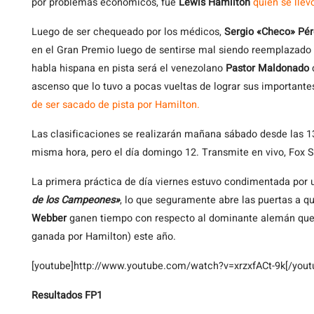
por problemas económicos, fue
Lewis Hamilton
quién se llevó
Luego de ser chequeado por los médicos,
Sergio «Checo» Pér
en el Gran Premio luego de sentirse mal siendo reemplazado
habla hispana en pista será el venezolano
Pastor Maldonado
ascenso que lo tuvo a pocas vueltas de lograr sus important
de ser sacado de pista por Hamilton.
Las clasificaciones se realizarán mañana sábado desde las 13 
misma hora, pero el día domingo 12. Transmite en vivo, Fox S
La primera práctica de día viernes estuvo condimentada por
de los Campeones»
, lo que seguramente abre las puertas a q
Webber
ganen tiempo con respecto al dominante alemán que 
ganada por Hamilton) este año.
[youtube]http://www.youtube.com/watch?v=xrzxfACt-9k[/yout
Resultados FP1