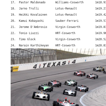
17.  Pastor Maldonado      Williams-Cosworth       1m18.93
18.  Jarno Trulli          Lotus-Renault           1m19.27
19.  Heikki Kovalainen     Lotus-Renault           1m19.42
20.  Kamui Kobayashi       Sauber-Ferrari          1m19.57
21.  Jerome D'Ambrosio     Virgin-Cosworth         1m19.83
22.  Tonio Liuzzi          HRT-Cosworth            1m19.96
23.  Timo Glock            Virgin-Cosworth         1m20.52
24.  Narain Karthikeyan    HRT-Cosworth            1m20.8