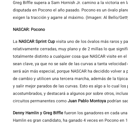
Greg Biffle supera a Sam Hornish Jr. camino a la victoria en l
disputada en Pocono el año pasado. Pocono es un óvalo plano
exigen la tracción y agarre al máximo. (Imagen: Al Bello/Ge
NASCAR: Pocono
La
NASCAR Sprint Cup
visita uno de los óvalos más raros y p
relativamente cerradas, muy plano y de 2 millas lo que signif
totalmente distinto a cualquier cosa que NASCAR visite en el
sean clave, ya que no se sale de las curvas a tanta velocida
será aún más especial, porque NASCAR ha decidido volver a pe
de cambio y utilicen una tercera marcha, además de la típica
y salir mejor parados de las curvas. Esto es algo a lo cual los
acostumbrados, y destacará a algunos por sobre otros, inclus
circuitos permanentes como
Juan Pablo Montoya
podrían sac
Denny Hamlin y Greg Biffle
fueron los ganadores en cada una 
Hamlin es gran candidato, ha ganado 4 veces en Pocono en 10