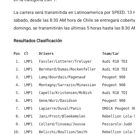
La carrera será transmitida en Latinoamerica por SPEED. 13 H
sábado, desde las 8:30 AM hora de Chile se entregará cobertu
domingo, se transmitirán las últimas 5 horas hasta las 8:30 A
Resultados Clasificación
Pos  Cl     Drivers                       Team/Car       
 1.  LMP1   Fassler/Lotterer/Treluyer     Audi R18 TDI

 2.  LMP1   Bernhard/Dumas/Rockenfeller   Audi R18 TDI

 3.  LMP1   Lamy/Bourdais/Pagenaud        Peugeot 908

 4.  LMP1   Montagny/Sarrazin/Minassian   Peugeot 908

 5.  LMP1   Capello/Kristensen/McNish     Audi R18 TDI

 6.  LMP1   Gene/Wurz/Davidson            Peugeot 908

 7.  LMP1   Lapierre/Duval/Panis          ORECA Peugeot 90
 8.  LMP1   Jani/Prost/Bleekemolen        Rebellion Lola-T
 9.  LMP1   Collard/Tinseau/Jousse        Pescarolo-Judd

10.  LMP1   Belicchi/Boullion/Smith       Rebellion Lola-