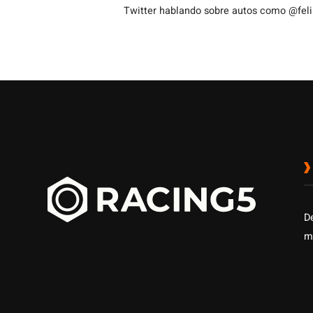
Twitter hablando sobre autos como @fel
D
m