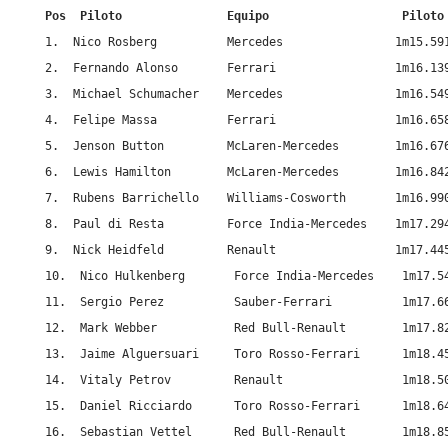
Pos  Piloto               Equipo                   Piloto
1.  Nico Rosberg          Mercedes                1m15.591
2.  Fernando Alonso       Ferrari                 1m16.139
3.  Michael Schumacher    Mercedes                1m16.549
4.  Felipe Massa          Ferrari                 1m16.658
5.  Jenson Button         McLaren-Mercedes        1m16.676
6.  Lewis Hamilton        McLaren-Mercedes        1m16.842
7.  Rubens Barrichello    Williams-Cosworth       1m16.990
8.  Paul di Resta         Force India-Mercedes    1m17.294
9.  Nick Heidfeld         Renault                 1m17.445
10.  Nico Hulkenberg       Force India-Mercedes    1m17.54
11.  Sergio Perez          Sauber-Ferrari          1m17.66
12.  Mark Webber           Red Bull-Renault        1m17.82
13.  Jaime Alguersuari     Toro Rosso-Ferrari      1m18.45
14.  Vitaly Petrov         Renault                 1m18.50
15.  Daniel Ricciardo      Toro Rosso-Ferrari      1m18.64
16.  Sebastian Vettel      Red Bull-Renault        1m18.85