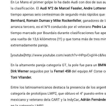
En Le Mans el primer golpe lo ha dado Audi con dos de sus aut
la clasificación. El
Audi N°2 de Marcel Fassler, Andre Lotterer
tiempo apenas seis centesimas de segundo más rápidos que 
Bernhard, Romain Dumas y Mike Rockenfeller
, ganadores de 
arranca tercero, es el N°9 conducido por el veterano
Pedro La
tiempo marcado por Bourdais durante clasificaciones fue ape
una vuelta de 13,6 kilómetros (!!!) y que toma más de tres mi
extremadamente pareja.
[youtube]http://www.youtube.com/watch?v=HPqvCvgV4-c&fea
En la altamente pareja categoría GT, la pole fue para un
BMW
Dirk Werner
seguidos por la
Ferrari 458
del equipo AF Corse 
Toni Vilander.
Entre los latinoamericanos destaca la presencia de los argen
categoría de prototipos LMP2, que obtuvo el 4° puesto entre su
mexicano y veterano dela CART y la IndyCar
, Adrián Fernánde
en la categoría LMP1.