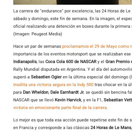
La carrera de "endurance" por excelencia, las 24 Horas de Le
sábado y domingo, este fin de semana. En la imagen, el espe
oficial realizando una detención en boxes durante la primera 
(Imagen: Peugeot Media)
Hace
un par de semanas
proclamamos el 29 de Mayo como n
importancia de los eventos motorsport que se realizaban ese
Indianapolis
, las
Coca Cola 600 de NASCAR
y el
Gran Premio
Rally Mundial disputada en Argentina. Y el día del automovi
superó a
Sebastien Ogier
en la última especial del domingo (
insólita una victoria segura en la Indy 500
tras chocar en la ú
para
Dan Wheldon
,
Dale Earnhardt Jr.
se quedó sin bencina fa
NASCAR que se llevó
Kevin Harvick
, y en la F1,
Sebastian Vett
victoria en emocionante parte final de la carrera.
Lo mejor es que toda esa acción puede repetirse este fin de 
en Francia y corresponde a las clásicas
24 Horas de Le Mans