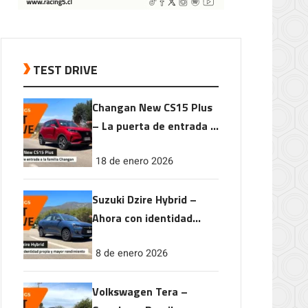
TEST DRIVE
Changan New CS15 Plus
– La puerta de entrada a
la familia Changan
18 de enero 2026
Suzuki Dzire Hybrid –
Ahora con identidad
propia y mayor
8 de enero 2026
rendimiento
Volkswagen Tera –