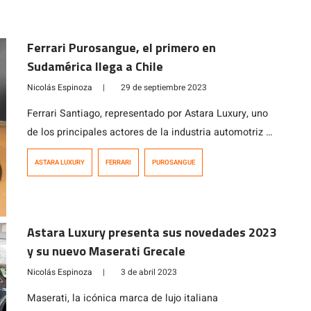
Ferrari Purosangue, el primero en
Sudamérica llega a Chile
Nicolás Espinoza
|
29 de septiembre 2023
Ferrari Santiago, representado por Astara Luxury, uno
de los principales actores de la industria automotriz a
nivel mundial, se apresta, a un año de su presentación
ASTARA LUXURY
FERRARI
PUROSANGUE
internacional, a presentar oficialmente en el país al
anticipado Ferrari Purosangue, primer modelo
deportivo de cuatro puertas y cuatro asientos de la
exclusiva marca italiana. El Purosangue viene a […]
Astara Luxury presenta sus novedades 2023
y su nuevo Maserati Grecale
Nicolás Espinoza
|
3 de abril 2023
Maserati, la icónica marca de lujo italiana