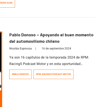
TKINS GLEN
Pablo Donoso – Apoyando el buen momento
del automovilismo chileno
Nicolás Espinoza
|
16 de septiembre 2024
Ya son 16 capítulos de la temporada 2024 de RPM:
Racing5 Podcast Motor y en esta oportunidad
conversamos con Pablo Donoso, piloto chileno con
PABLO DONOSO
RPM: RACING5 PODCAST MOTOR
amplia experiencia en categorías internacionales.
Desde la Formula Renault Argentina, hasta la Indy
Lights, pasando por categorías europeas de fórmulas e
incluso la Silver Crown norteamericana, Pablo Donoso
nos cuenta su […]