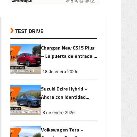
TEST DRIVE
Changan New CS15 Plus
– La puerta de entrada a
la familia Changan
18 de enero 2026
Suzuki Dzire Hybrid –
Ahora con identidad
propia y mayor
8 de enero 2026
rendimiento
Volkswagen Tera –