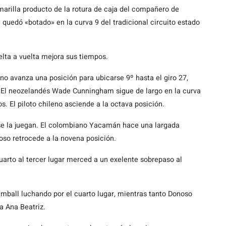
arilla producto de la rotura de caja del compañero de
quedó «botado» en la curva 9 del tradicional circuito estado
elta a vuelta mejora sus tiempos.
eno avanza una posición para ubicarse 9º hasta el giro 27,
El neozelandés Wade Cunningham sigue de largo en la curva
. El piloto chileno asciende a la octava posición.
os se la juegan. El colombiano Yacamán hace una largada
so retrocede a la novena posición.
uarto al tercer lugar merced a un exelente sobrepaso al
imball luchando por el cuarto lugar, mientras tanto Donoso
a Ana Beatriz.