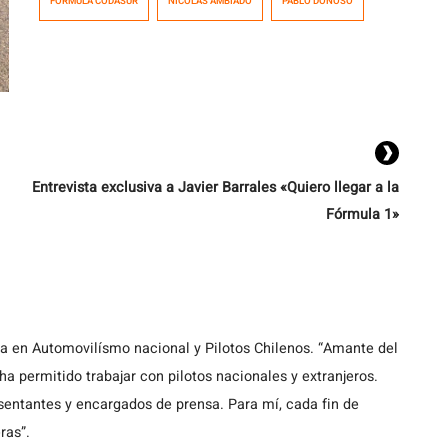
FORMULA CODASUR
NICOLAS AMBIADO
PABLO DONOSO
dos meses, trabajo que cumple bajo estrictas medidas
sanitarias. Además comenzó sus primeros test en
autos de Fórmula como parte del plan 2021 que es
cambiar […]
Entrevista exclusiva a Javier Barrales «Quiero llegar a la
Fórmula 1»
ta en Automovilísmo nacional y Pilotos Chilenos. “Amante del
a permitido trabajar con pilotos nacionales y extranjeros.
entantes y encargados de prensa. Para mí, cada fin de
ras”.