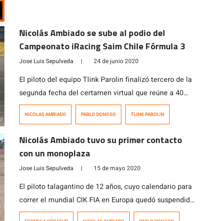
Nicolás Ambiado se sube al podio del
Campeonato iRacing Saim Chile Fórmula 3
Jose Luis Sepulveda
|
24 de junio 2020
El piloto del equipo Tlink Parolin finalizó tercero de la
segunda fecha del certamen virtual que reúne a 40
destacados corredores del motorsport chileno y
NICOLAS AMBIADO
PABLO DONOSO
TLINK PAROLIN
expertos Sim Racing. Con este resultado, más el
cuarto puesto de Pablo Donoso, el equipo Parolin se
Nicolás Ambiado tuvo su primer contacto
alza como puntero del campeonato de equipos. Ritmo,
con un monoplaza
consistencia y regularidad son algunas […]
Jose Luis Sepulveda
|
15 de mayo 2020
El piloto talagantino de 12 años, cuyo calendario para
correr el mundial CIK FIA en Europa quedó suspendido
por la pandemia, volvió a subirse a su kart luego de