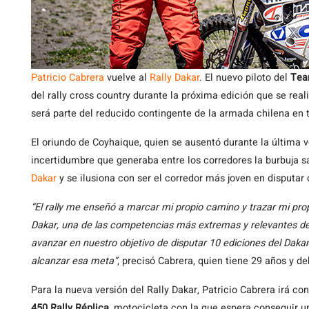
Patricio Cabrera
vuelve al
Rally Dakar
. El nuevo piloto del
Tea
del rally cross country durante la próxima edición que se real
será parte del reducido contingente de la armada chilena en t
El oriundo de Coyhaique, quien se ausentó durante la última v
incertidumbre que generaba entre los corredores la burbuja sa
Dakar
y se ilusiona con ser el corredor más joven en disputar 
“El rally me enseñó a marcar mi propio camino y trazar mi prop
Dakar, una de las competencias más extremas y relevantes del
avanzar en nuestro objetivo de disputar 10 ediciones del Dakar,
alcanzar esa meta”
, precisó Cabrera, quien tiene 29 años y 
Para la nueva versión del Rally Dakar, Patricio Cabrera irá co
450 Rally Réplica
, motocicleta con la que espera conseguir u