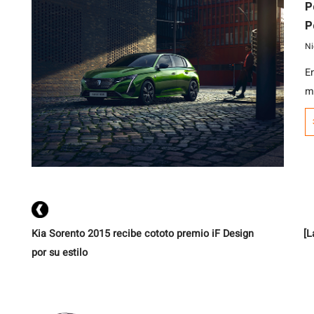
P
Peu
t
Ni
E
m
s
p
e
C
[…
Kia Sorento 2015 recibe cototo premio iF Design
[L
por su estilo