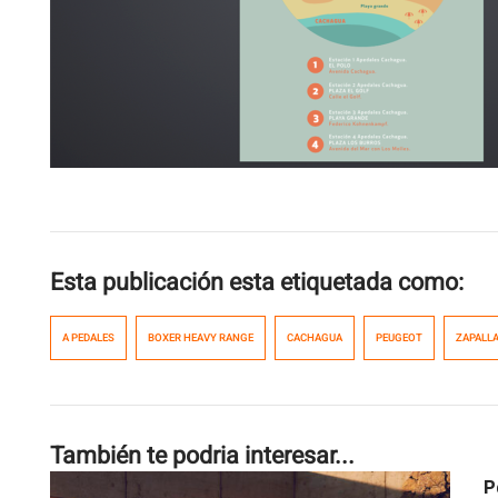
Esta publicación esta etiquetada como:
A PEDALES
BOXER HEAVY RANGE
CACHAGUA
PEUGEOT
ZAPALL
También te podria interesar...
P