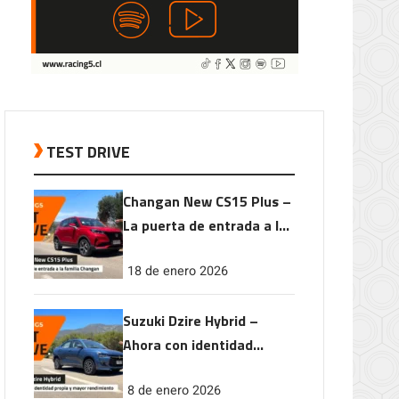
TEST DRIVE
Changan New CS15 Plus –
La puerta de entrada a la
familia Changan
18 de enero 2026
Suzuki Dzire Hybrid –
Ahora con identidad
propia y mayor
8 de enero 2026
rendimiento