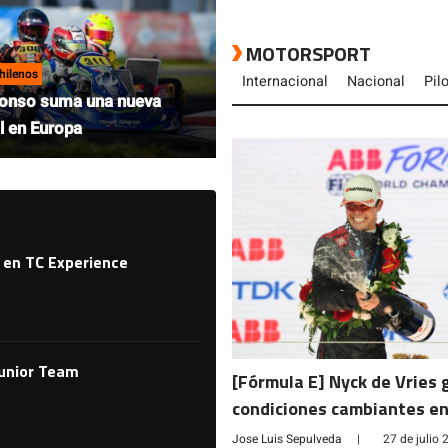
MOTORSPORT
hilenos
Internacional
Nacional
Pil
lonso suma una nueva
l en Europa
 en TC Experience
Junior Team
[Fórmula E] Nyck de Vries 
condiciones cambiantes en
Jose Luis Sepulveda
|
27 de julio