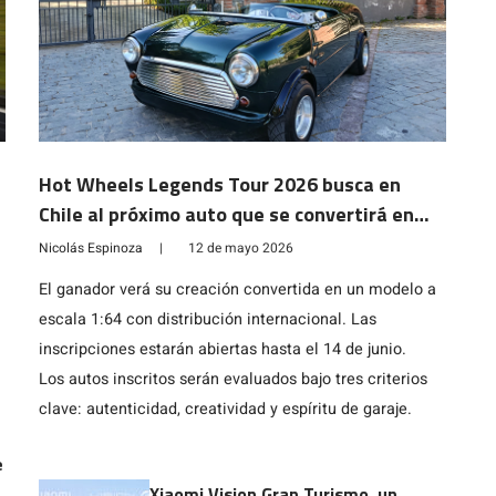
Hot Wheels Legends Tour 2026 busca en
Chile al próximo auto que se convertirá en
leyenda
Nicolás Espinoza
|
12 de mayo 2026
El ganador verá su creación convertida en un modelo a
escala 1:64 con distribución internacional. Las
inscripciones estarán abiertas hasta el 14 de junio.
Los autos inscritos serán evaluados bajo tres criterios
clave: autenticidad, creatividad y espíritu de garaje.
e
Xiaomi Vision Gran Turismo, un