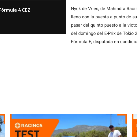
Nyck de Vries, de Mahindra Racin
 Fórmula 4 CEZ
lleno con la puesta a punto de 
pasar del quinto puesto a la victo
del domingo del E-Prix de Tokio 
Fórmula E, disputada en condicio
neerlandés terminó por delante d
de Citroën Racing, y […]