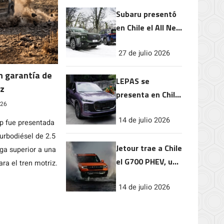
autonomía del
Subaru presentó
Geely EX5 EM-i
en Chile el All New
Outback, la
27 de julio 2026
séptima
generación de su
n garantía de
LEPAS se
modelo ícono
iz
presenta en Chile
026
orientada en la
14 de julio 2026
movilidad
up fue presentada
elegante
urbodiésel de 2.5
Jetour trae a Chile
rga superior a una
el G700 PHEV, un
ara el tren motriz.
SUV 4X4 diseñado
14 de julio 2026
para llegar donde
otros se detienen