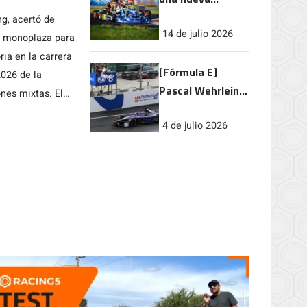
Prefinal en
g, acertó de
14 de julio 2026
Europa
su monoplaza para
ria en la carrera
[Fórmula E]
2026 de la
Pascal Wehrlein
nes mixtas. El
domina el E-Prix
e Nick Cassidy,
4 de julio 2026
de Shanghái