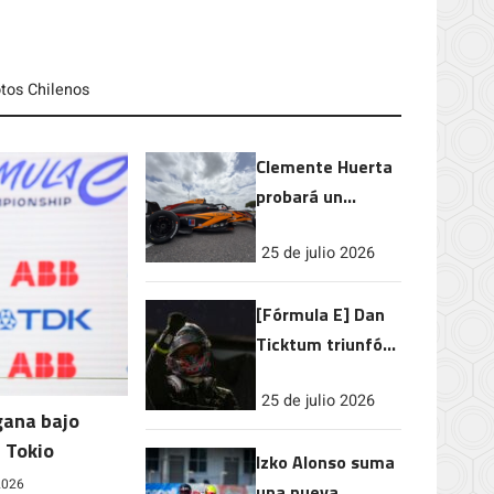
otos Chilenos
Clemente Huerta
probará un
monoplaza la USF
25 de julio 2026
Pro 2000
[Fórmula E] Dan
Ticktum triunfó
en Tokio
25 de julio 2026
gana bajo
 Tokio
Izko Alonso suma
 2026
una nueva