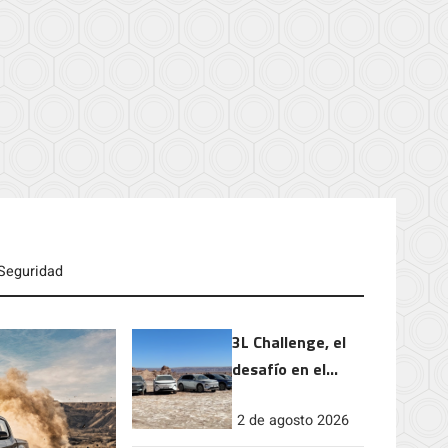
Seguridad
3L Challenge, el
desafío en el
norte de Chile que
2 de agosto 2026
puso aprueba la