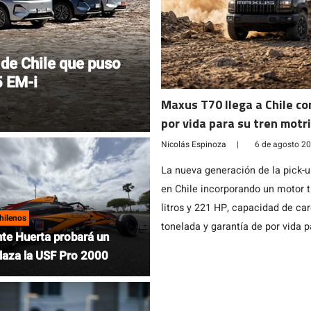
 de Chile que puso
5 EM-i
Maxus T70 llega a Chile co
por vida para su tren motr
Nicolás Espinoza
|
6 de agosto 2
La nueva generación de la pick-
en Chile incorporando un motor t
litros y 221 HP, capacidad de ca
hilenos
tonelada y garantía de por vida p
te Huerta probará un
aza la USF Pro 2000