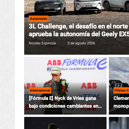
Automotriz
3L Challenge, el desafío en el norte
aprueba la autonomía del Geely EX
Nicolás Espinoza
|
2 de agosto 2026
Internacional
Pilotos C
[Fórmula E] Nyck de Vries gana
Clemen
bajo condiciones cambiantes en
monopl
Tokio