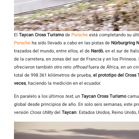
El
Taycan Cross Turismo
de
Porsche
está completando su últ
Porsche
ha sido llevado a cabo en las pistas de
Nürburgring N
trazados del mundo, entre ellos, el de
Nardò
, en el sur de Ita
de la carretera, en zonas del sur de Francia y en los Pirineos
ofrecieron también otro reto
offroad
fuera de África, en un ci
total de 998.361 kilómetros de prueba,
el prototipo del Cross
veces
, haciendo la medición en el ecuador.
En paralelo a los últimos
test
, un
Taycan Cross Turismo
camuf
global desde principios de año. En solo seis semanas, este pro
versión
Cross Utility
del
Taycan
: Estados Unidos, Reino Unido,