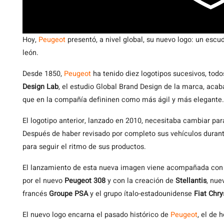
Hoy,
Peugeot
presentó, a nivel global, su nuevo logo: un es
león.
Desde 1850,
Peugeot
ha tenido diez logotipos sucesivos, todo
Design Lab
, el estudio Global Brand Design de la marca, acab
que en la compañía defininen como más ágil y más elegante.
El logotipo anterior, lanzado en 2010, necesitaba cambiar par
Después de haber revisado por completo sus vehículos durant
para seguir el ritmo de sus productos.
El lanzamiento de esta nueva imagen viene acompañada con
por el nuevo
Peugeot 308
y con la creación de
Stellantis
, nue
francés
Groupe PSA
y el grupo ítalo-estadounidense
Fiat Chr
El nuevo logo encarna el pasado histórico de
Peugeot
, el de 