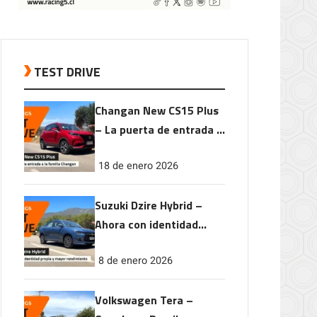
TEST DRIVE
Changan New CS15 Plus
– La puerta de entrada a
la familia Changan
18 de enero 2026
Suzuki Dzire Hybrid –
Ahora con identidad
propia y mayor
8 de enero 2026
rendimiento
Volkswagen Tera –