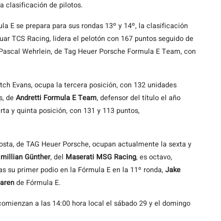
 clasificación de pilotos.
 E se prepara para sus rondas 13º y 14º, la clasificación
aguar TCS Racing, lidera el pelotón con 167 puntos seguido de
 Pascal Wehrlein, de Tag Heuer Porsche Formula E Team, con
tch Evans, ocupa la tercera posición, con 132 unidades
s, de
Andretti Formula E Team
, defensor del título el año
ta y quinta posición, con 131 y 113 puntos,
 Costa, de TAG Heuer Porsche, ocupan actualmente la sexta y
millian Günther
, del
Maserati MSG Racing
, es octavo,
ras su primer podio en la Fórmula E en la 11º ronda,
Jake
aren
de Fórmula E.
comienzan a las 14:00 hora local el sábado 29 y el domingo