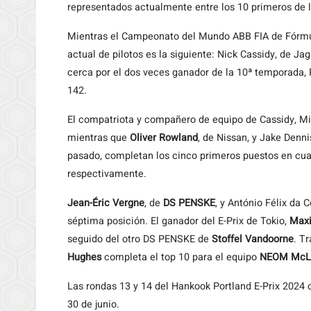
representados actualmente entre los 10 primeros de la
Mientras el Campeonato del Mundo ABB FIA de Fórmula
actual de pilotos es la siguiente: Nick Cassidy, de J
cerca por el dos veces ganador de la 10ª temporada,
142.
El compatriota y compañero de equipo de Cassidy, Mi
mientras que
Oliver Rowland
, de Nissan, y Jake Denni
pasado, completan los cinco primeros puestos en cuar
respectivamente.
Jean-Éric Vergne
, de
DS PENSKE
, y António Félix da
séptima posición. El ganador del E-Prix de Tokio,
Maxi
seguido del otro DS PENSKE de
Stoffel Vandoorne
. T
Hughes
completa el top 10 para el equipo
NEOM McL
Las rondas 13 y 14 del Hankook Portland E-Prix 2024 
30 de junio.