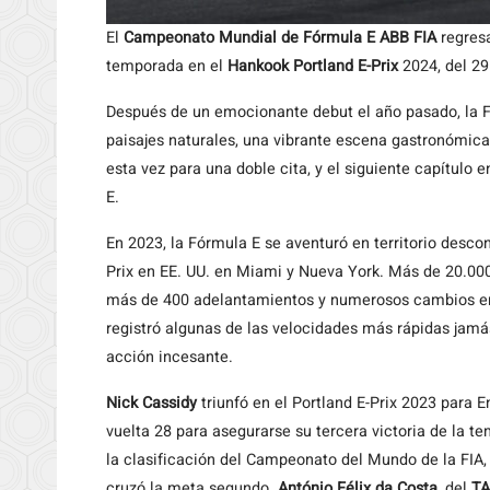
El
Campeonato Mundial de Fórmula E ABB FIA
regresa
temporada en el
Hankook Portland E-Prix
2024, del 29
Después de un emocionante debut el año pasado, la F
paisajes naturales, una vibrante escena gastronómica
esta vez para una doble cita, y el siguiente capítulo
E.
En 2023, la Fórmula E se aventuró en territorio descon
Prix en EE. UU. en Miami y Nueva York. Más de 20.0
más de 400 adelantamientos y numerosos cambios en 
registró algunas de las velocidades más rápidas jamá
acción incesante.
Nick Cassidy
triunfó en el Portland E-Prix 2023 para 
vuelta 28 para asegurarse su tercera victoria de la t
la clasificación del Campeonato del Mundo de la FIA,
cruzó la meta segundo.
António Félix da Costa
, del
TA