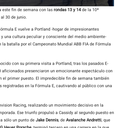
 este fin de semana con las
rondas 13 y 14
de la 10ª
 al 30 de junio.
órmula E vuelve a Portland -hogar de impresionantes
 y una cultura peculiar y consciente del medio ambiente-
 en la batalla por el Campeonato Mundial ABB FIA de Fórmula
ocido con su primera visita a Portland, tras los pasados E-
00 aficionados presenciaron un emocionante espectáculo con
el primer puesto. El impredecible fin de semana también
s registradas en la Fórmula E, cautivando al público con una
Envision Racing, realizando un movimiento decisivo en la
emporada. Ese triunfo propulsó a Cassidy al segundo puesto en
 a sólo un punto de
Jake Dennis
, de
Avalanche Andretti
, que
G Heuer Porsche
, terminó tercero en una carrera en la que