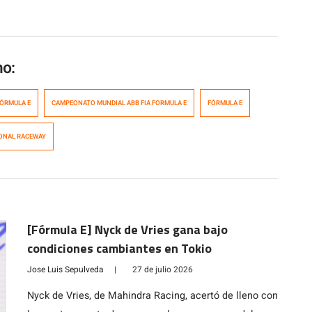
mo:
FÓRMULA E
CAMPEONATO MUNDIAL ABB FIA FORMULA E
FÓRMULA E
ONAL RACEWAY
[Fórmula E] Nyck de Vries gana bajo
condiciones cambiantes en Tokio
Jose Luis Sepulveda
|
27 de julio 2026
Nyck de Vries, de Mahindra Racing, acertó de lleno con