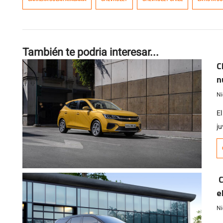
También te podria interesar...
C
n
Ni
E
ju
de
C
e
Ni