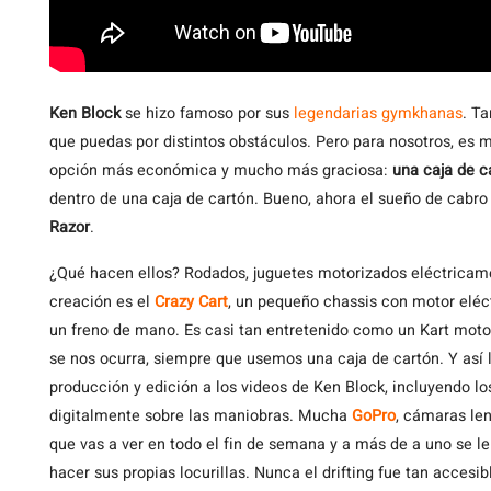
Ken
Block
se hizo famoso por sus
legendarias gymkhanas
. Ta
que puedas por distintos obstáculos. Pero para nosotros, es 
opción más económica y mucho más graciosa:
una caja de c
dentro de una caja de cartón. Bueno, ahora el sueño de cabro 
Razor
.
¿Qué hacen ellos? Rodados, juguetes motorizados eléctrica
creación es el
Crazy Cart
, un pequeño chassis con motor eléc
un freno de mano. Es casi tan entretenido como un Kart motor
se nos ocurra, siempre que usemos una caja de cartón. Y así 
producción y edición a los videos de Ken Block, incluyendo l
digitalmente sobre las maniobras. Mucha
GoPro
, cámaras len
que vas a ver en todo el fin de semana y a más de a uno se le
hacer sus propias locurillas. Nunca el drifting fue tan accesib