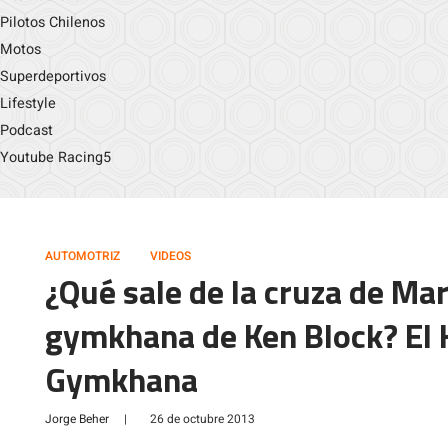
Pilotos Chilenos
Motos
Superdeportivos
Lifestyle
Podcast
Youtube Racing5
AUTOMOTRIZ
VIDEOS
¿Qué sale de la cruza de Ma
gymkhana de Ken Block? El 
Gymkhana
Jorge Beher
|
26 de octubre 2013