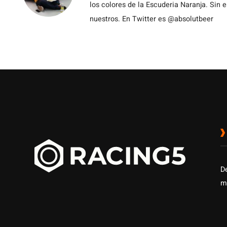
los colores de la Escuderia Naranja. Sin
nuestros. En Twitter es @absolutbeer
D
m