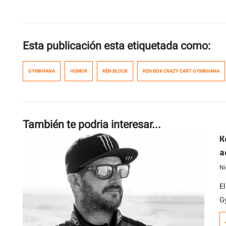
Esta publicación esta etiquetada como:
GYMKHANA
HUMOR
KEN BLOCK
KEN BOX CRAZY CART GYMKHANA
También te podria interesar...
K
a
Ni
E
G
v