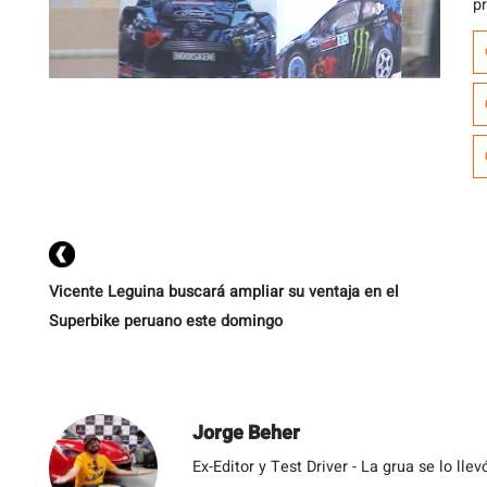
p
d
p
G
h
[…
Vicente Leguina buscará ampliar su ventaja en el
Superbike peruano este domingo
Jorge Beher
Ex-Editor y Test Driver - La grua se lo l