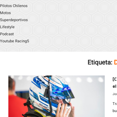
Pilotos Chilenos
Motos
Superdeportivos
Lifestyle
Podcast
Youtube Racing5
Etiqueta:
D
[C
el
Se
Jo
Tr
bu