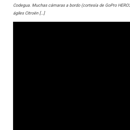
Codegua. Muchas cámaras a bordo (cortesía de GoPro HERO3+
ágiles Citroën […]