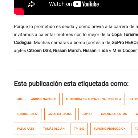
Porque
lo prometido es deuda y como previa a la carrera d
invitamos a calentar motores con lo mejor de la
Copa
Turism
Codegua
. Muchas cámaras a bordo (cortesía de
GoPro HERO
ágiles
Citroën DS3, Nissan March, Nissan Tiida
y
Mini Cooper
Esta publicación esta etiquetada como:
AIC
ANDRES NARANJO
AUTODROMO INTERNACIONAL CODEGUA
CITR
GABRIEL SALAS
GASALCO RACING
GOPRO
MAURIZIO BUSTOS
M
PABLO ARZE
TOMÁS OLGUÍN
TP 1600
TURISMO PRODUCCION
T