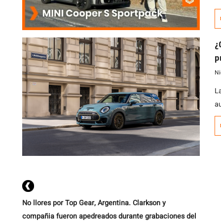
l
d
S
¿
d
p
T
Ni
La
a
t
m
d
b
p
No llores por Top Gear, Argentina. Clarkson y
compañia fueron apedreados durante grabaciones del