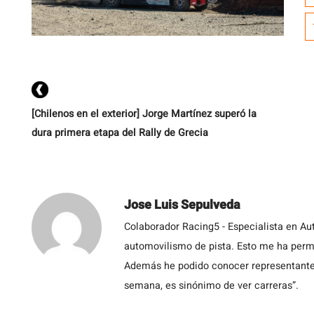
2
R
cl
ac
[Chilenos en el exterior] Jorge Martínez superó la
dura primera etapa del Rally de Grecia
Jose Luis Sepulveda
Colaborador Racing5 - Especialista en Au
automovilismo de pista. Esto me ha permit
Además he podido conocer representantes
semana, es sinónimo de ver carreras”.