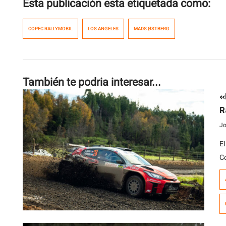
Esta publicación esta etiquetada como:
COPEC RALLYMOBIL
LOS ANGELES
MADS ØSTBERG
También te podria interesar...
«
R
Jo
E
C
c
ll
c
c
de