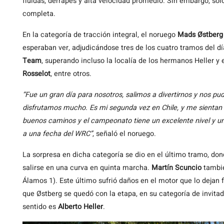
fluidas, derrapes y alta velocidad promedio. Sin embargo, só
completa.
En la categoría de tracción integral, el noruego
Mads Østber
esperaban ver, adjudicándose tres de los cuatro tramos del d
Team
, superando incluso la localía de los hermanos Heller y
Rosselot
, entre otros.
“Fue un gran día para nosotros, salimos a divertirnos y nos pu
disfrutamos mucho. Es mi segunda vez en Chile, y me sientan
buenos caminos y el campeonato tiene un excelente nivel y un
a una fecha del WRC”
, señaló el noruego.
La sorpresa en dicha categoría se dio en el último tramo, do
salirse en una curva en quinta marcha.
Martín Scuncio
tambié
Álamos 1). Este último sufrió daños en el motor que lo dejan 
que Østberg se quedó con la etapa, en su categoría de invita
sentido es
Alberto Heller
.