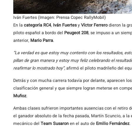
Iván Fuertes (Imagen: Prensa Copec RallyMobil)
En la
categoría RC4
,
Iván Fuertes
y
Víctor Ferrero
dieron la gr
piloto español a bordo del
Peugeot 208
, se impuso a un sie
anterior,
Mario Parra
.
“La verdad es que estoy muy contento con los resultados, est
pillan de gran manera y estoy muy feliz celebrando el resulta
reafirmar lo mostrado hoy”,
afirmó el piloto madrileño del equ
Detrás y con mucha carrera todavía por delante, aparecen lo
clasificación general y que siempre logran meterse en comp
Muñoz
.
Ambas clases sufrieron importantes ausencias con el retiro 
el ganador absoluto de la fecha pasada, Martín Scuncio, a la 
mecánico del
Team Susaron
en el auto de
Emilio Fernández
.