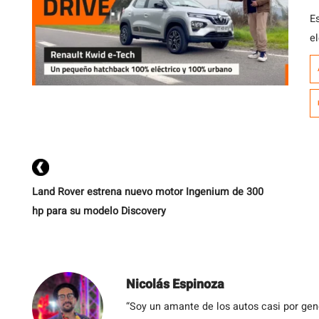
E
e
d
R
d
p
q
Land Rover estrena nuevo motor Ingenium de 300
hp para su modelo Discovery
Nicolás Espinoza
“Soy un amante de los autos casi por ge