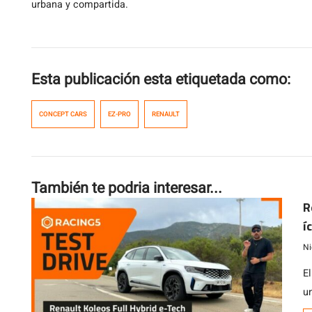
urbana y compartida.
Esta publicación esta etiquetada como:
CONCEPT CARS
EZ-PRO
RENAULT
También te podria interesar...
R
í
Ni
El
u
S