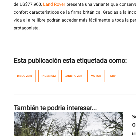
de US$77.900,
Land Rover
presenta una variante que conserva
confort característicos de la firma británica. Gracias a la in
vida al aire libre podrán acceder más fácilmente a toda la 
protagonista.
Esta publicación esta etiquetada como:
DISCOVERY
INGENIUM
LAND ROVER
MOTOR
SUV
También te podria interesar...
S
O
m
Ni