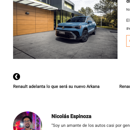
d
V
Ni
E
a
p
c
Renault adelanta lo que será su nuevo Arkana
Renau
Nicolás Espinoza
“Soy un amante de los autos casi por ge