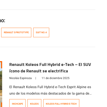
mo:
RENAULT 5 PROTOTYPE
SUIT NO.4
Renault Koleos Full Hybrid e-Tech – El SUV
ícono de Renault se electrifica
Nicolás Espinoza
|
11 de diciembre 2025
El Renault Koleos Full Hybrid e-Tech Esprit Alpine es
uno de los modelos más destacados de la gama de
SUVs de Renault, combinando un diseño elegante con
INCHCAPE
KOLEOS
KOLEOS FULL HYBRID E-TECH
tecnología avanzada y eficiencia en el consumo. Con