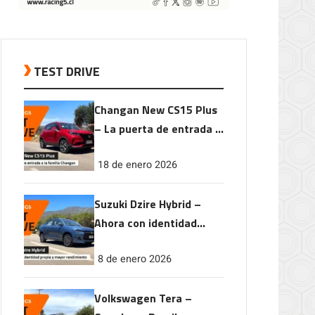
TEST DRIVE
Changan New CS15 Plus
– La puerta de entrada a
la familia Changan
18 de enero 2026
Suzuki Dzire Hybrid –
Ahora con identidad
propia y mayor
8 de enero 2026
rendimiento
Volkswagen Tera –