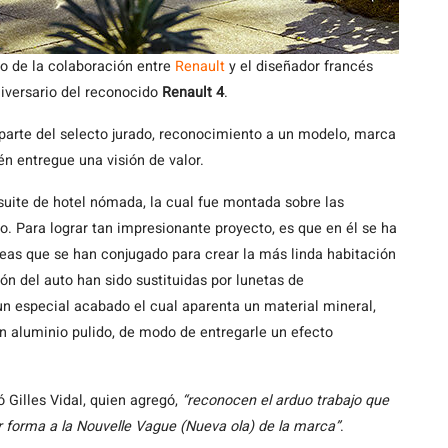
o de la colaboración entre
Renault
y el diseñador francés
niversario del reconocido
Renault 4
.
parte del selecto jurado, reconocimiento a un modelo, marca
én entregue una visión de valor.
suite de hotel nómada, la cual fue montada sobre las
. Para lograr tan impresionante proyecto, es que en él se ha
reas que se han conjugado para crear la más linda habitación
alón del auto han sido sustituidas por lunetas de
 un especial acabado el cual aparenta un material mineral,
 en aluminio pulido, de modo de entregarle un efecto
ó Gilles Vidal, quien agregó,
“reconocen el arduo trabajo que
r forma a la Nouvelle Vague (Nueva ola) de la marca”
.