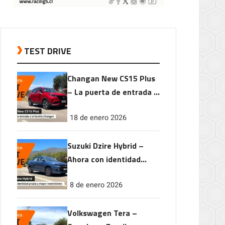
TEST DRIVE
Changan New CS15 Plus
– La puerta de entrada a
la familia Changan
18 de enero 2026
Suzuki Dzire Hybrid –
Ahora con identidad
propia y mayor
8 de enero 2026
rendimiento
Volkswagen Tera –