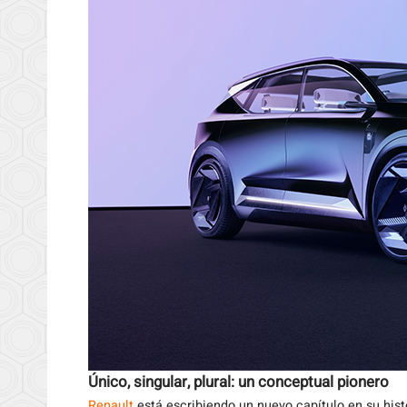
Único, singular, plural: un conceptual pionero
Renault
está escribiendo un nuevo capítulo en su hist