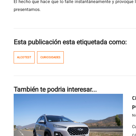
El hecho que hace que lo falle instantáneamente y provoque la 
presentamos.
Esta publicación esta etiquetada como:
ALCOTEST
CURIOSIDADES
También te podria interesar...
C
p
Ni
C
c