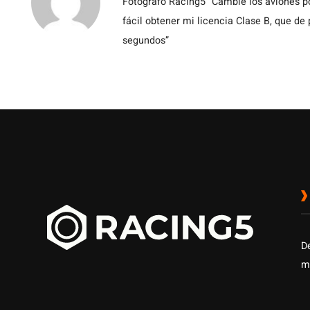
Fotógrafo Racing5 “Cambié los aviones po
fácil obtener mi licencia Clase B, que de
segundos”
D
m