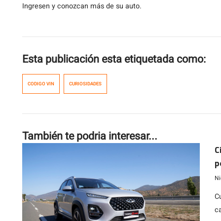
Ingresen y conozcan más de su auto.
Esta publicación esta etiquetada como:
CODIGO VIN
CURIOSIDADES
También te podria interesar...
C
p
Ni
C
c