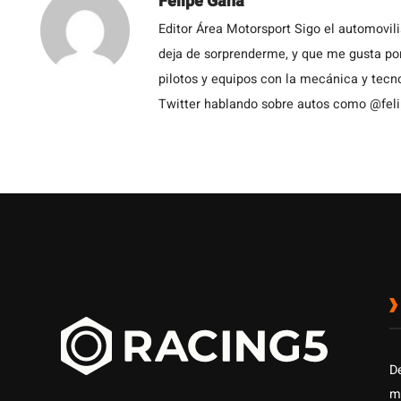
Felipe Gana
Editor Área Motorsport Sigo el automovil
deja de sorprenderme, y que me gusta por
pilotos y equipos con la mecánica y tecn
Twitter hablando sobre autos como @fel
D
m