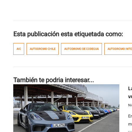
Esta publicación esta etiquetada como:
AIC
AUTODROMO CHILE
AUTODROMO DE CODEGUA
AUTODROMO INTE
También te podria interesar...
L
v
Ni
E
m