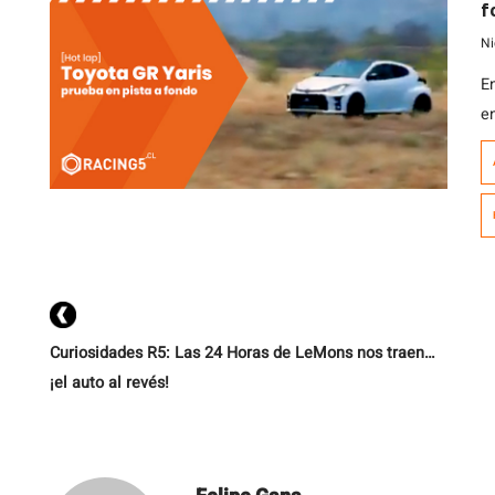
f
Ni
E
e
m
q
ca
A
[…
Curiosidades R5: Las 24 Horas de LeMons nos traen…
¡el auto al revés!