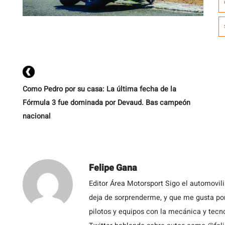
S
R
s
tr
Como Pedro por su casa: La última fecha de la
Fórmula 3 fue dominada por Devaud. Bas campeón
nacional
Felipe Gana
Editor Área Motorsport Sigo el automovil
deja de sorprenderme, y que me gusta por
pilotos y equipos con la mecánica y tecn