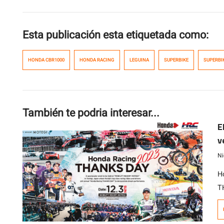
Esta publicación esta etiquetada como:
HONDA CBR1000
HONDA RACING
LEGUINA
SUPERBIKE
SUPERBI
También te podria interesar...
E
v
Ni
H
T
R
d