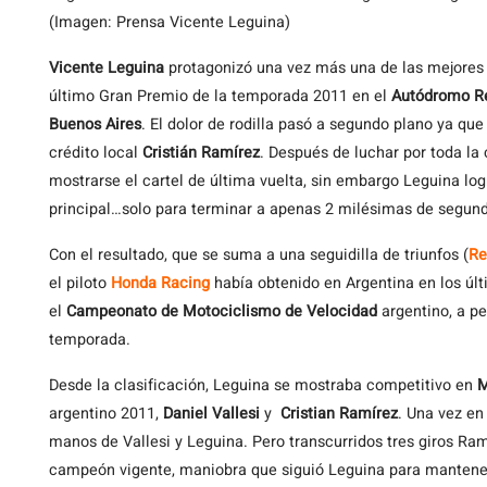
(Imagen: Prensa Vicente Leguina)
Vicente
Leguina
protagonizó una vez más una de las mejores c
último Gran Premio de la temporada 2011 en el
Autódromo Re
Buenos Aires
. El dolor de rodilla pasó a segundo plano ya qu
crédito local
Cristián Ramírez
. Después de luchar por toda la
mostrarse el cartel de última vuelta, sin embargo Leguina lo
principal…solo para terminar a apenas 2 milésimas de segundo
Con el resultado, que se suma a una seguidilla de triunfos (
Re
el piloto
Honda Racing
había obtenido en Argentina en los úl
el
Campeonato de Motociclismo de Velocidad
argentino, a pe
temporada.
Desde la clasificación, Leguina se mostraba competitivo en
M
argentino 2011,
Daniel Vallesi
y
Cristian Ramírez
. Una vez en
manos de Vallesi y Leguina. Pero transcurridos tres giros Ra
campeón vigente, maniobra que siguió Leguina para mantene