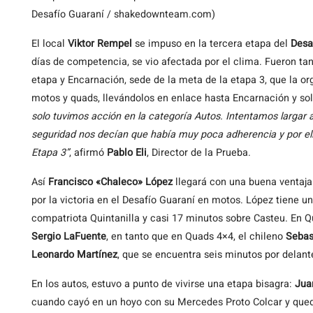
Desafío Guaraní / shakedownteam.com)
El local
Viktor Rempel
se impuso en la tercera etapa del
Desa
días de competencia, se vio afectada por el clima. Fueron tant
etapa y Encarnación, sede de la meta de la etapa 3, que la or
motos y quads, llevándolos en enlace hasta Encarnación y sol
solo tuvimos acción en la categoría Autos. Intentamos largar a
seguridad nos decían que había muy poca adherencia y por ello
Etapa 3”
, afirmó
Pablo Eli
, Director de la Prueba.
Así
Francisco «Chaleco» López
llegará con una buena ventaj
por la victoria en el Desafío Guaraní en motos. López tiene 
compatriota Quintanilla y casi 17 minutos sobre Casteu. En Q
Sergio LaFuente
, en tanto que en Quads 4×4, el chileno
Sebas
Leonardo Martínez
, que se encuentra seis minutos por delant
En los autos, estuvo a punto de vivirse una etapa bisagra:
Jua
cuando cayó en un hoyo con su Mercedes Proto Colcar y quedó