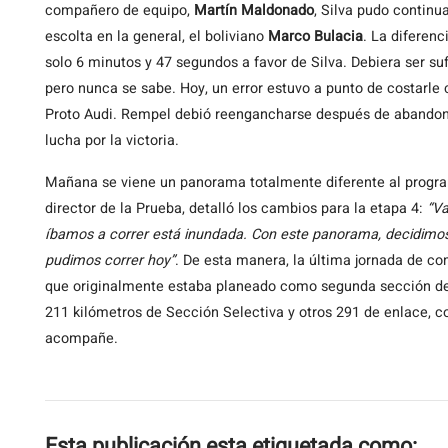
compañero de equipo,
Martín Maldonado
, Silva pudo continu
escolta en la general, el boliviano
Marco Bulacia
. La diferenc
solo 6 minutos y 47 segundos a favor de Silva. Debiera ser s
pero nunca se sabe. Hoy, un error estuvo a punto de costarle 
Proto Audi. Rempel debió reengancharse después de abandona
lucha por la victoria.
Mañana se viene un panorama totalmente diferente al program
director de la Prueba, detalló los cambios para la etapa 4:
“Va
íbamos a correr está inundada. Con este panorama, decidimos
pudimos correr hoy”
. De esta manera, la última jornada de c
que originalmente estaba planeado como segunda sección de l
211 kilómetros de Sección Selectiva y otros 291 de enlace, con
acompañe.
Esta publicación esta etiquetada como: