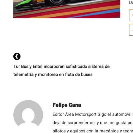
D
2
A
e
e
a
Tur Bus y Entel incorporan sofisticado sistema de
telemetría y monitoreo en flota de buses
Felipe Gana
Editor Área Motorsport Sigo el automovil
deja de sorprenderme, y que me gusta por
pilotos y equipos con la mecánica y tecn