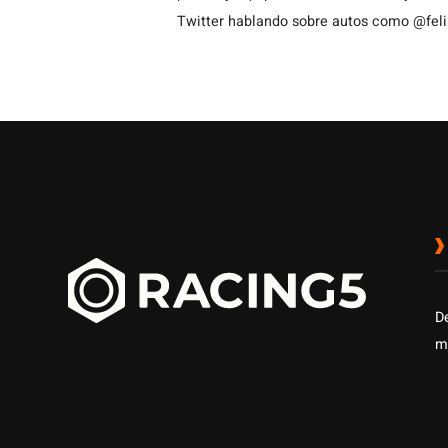
Twitter hablando sobre autos como @fel
D
m