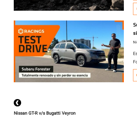
d
S
s
Ni
E
F
es
m
c
c
Nissan GT-R v/s Bugatti Veyron