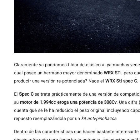
Claramente
ya podríamos tildar de clásico al ya muchas vec
cual posee un hermano mayor denominado
WRX STi
, pero qu
producir una versión re-potenciada? Nace el
WRX Sti spec C
.
El
Spec C
se trata prácticamente de una versión de competici
su
motor de 1.994cc eroga una potencia de 308Cv
. Una cifra
cuenta que se le ha reducido el peso original incluyendo cap
repuesto reemplazándola por un
kit anti-pinchazos
.
Dentro de las características que hacen bastante interesante 
chasis reforzado para soportar la potencia, suspensión modi