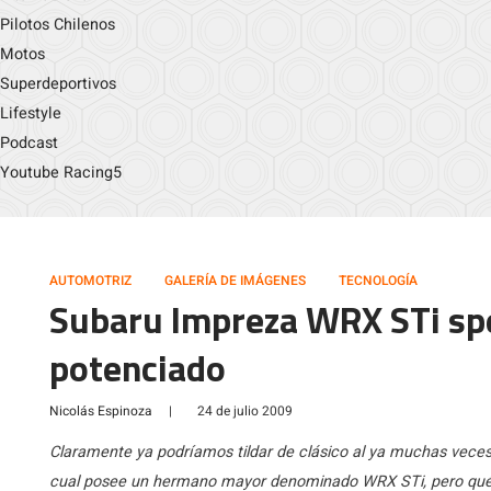
Pilotos Chilenos
Motos
Superdeportivos
Lifestyle
Podcast
Youtube Racing5
AUTOMOTRIZ
GALERÍA DE IMÁGENES
TECNOLOGÍA
Subaru Impreza WRX STi spe
potenciado
Nicolás Espinoza
|
24 de julio 2009
Claramente ya podríamos tildar de clásico al ya muchas vece
cual posee un hermano mayor denominado WRX STi, pero qué p