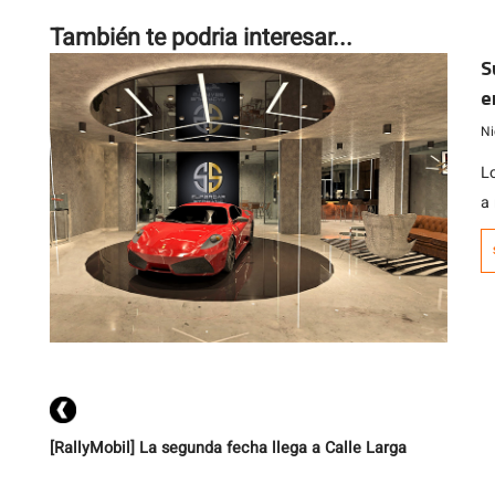
También te podria interesar...
S
e
c
Ni
L
a 
e
c
pr
v
a
[RallyMobil] La segunda fecha llega a Calle Larga