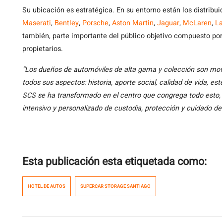
Su ubicación es estratégica. En su entorno están los distri
Maserati
,
Bentley
,
Porsche
,
Aston Martin
,
Jaguar
,
McLaren
,
L
también, parte importante del público objetivo compuesto po
propietarios.
“Los dueños de automóviles de alta gama y colección son movi
todos sus aspectos: historia, aporte social, calidad de vida, es
SCS se ha transformado en el centro que congrega todo esto
intensivo y personalizado de custodia, protección y cuidado d
Esta publicación esta etiquetada como:
HOTEL DE AUTOS
SUPERCAR STORAGE SANTIAGO