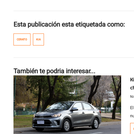
Esta publicación esta etiquetada como:
CERATO
KIA
También te podria interesar...
K
c
a
Ni
E
n
o
e