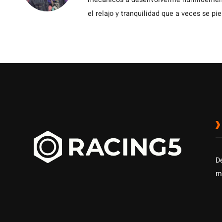
el relajo y tranquilidad que a veces se pie
D
m