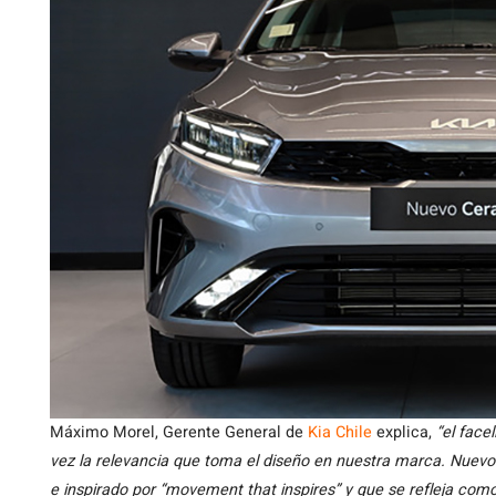
Máximo Morel, Gerente General de
Kia Chile
explica,
“el face
vez la relevancia que toma el diseño en nuestra marca. Nuevo
e inspirado por “movement that inspires” y que se refleja com