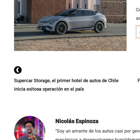
C
a
E
la
Supercar Storage, el primer hotel de autos de Chile
F
inicia exitosa operación en el país
Nicolás Espinoza
“Soy un amante de los autos casi por ge
mecánicos a desenvolverme humildemente 