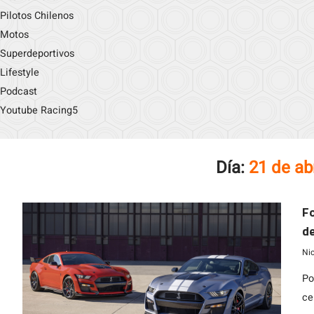
Pilotos Chilenos
Motos
Superdeportivos
Lifestyle
Podcast
Youtube Racing5
Día:
21 de ab
Fo
de
s
Ni
Po
ce