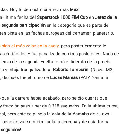
ruedas. Hoy lo demostró una vez más
Maxi
 última fecha del
Superstock 1000 FIM Cup
en
Jerez de la
u segunda participación
en la categoría que es parte del
ten pista en las fechas europeas del certamen planetario.
 sido el más veloz en la qualy
, pero posteriormente le
visión técnica y fue penalizado con tres posiciones. Nada de
ienzo de la segunda vuelta tomó el liderato de la prueba
na ventaja tranquilizadora.
Roberto Tamburini
(Nuova M2
a, después fue el turno de
Lucas Mahias
(PATA Yamaha
ó que la carrera había acabado, pero se dio cuenta que
 fracción pasó a ser de 0.318 segundos. En la última curva,
nal, pero este se puso a la cola de la
Yamaha
de su rival,
a luego cruzar su moto hacia la derecha y de esta forma
9 segundos!