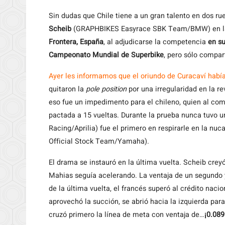
Sin dudas que Chile tiene a un gran talento en dos 
Scheib
(GRAPHBIKES Easyrace SBK Team/BMW) en la
Frontera,
España
,
al adjudicarse la competencia
en s
Campeonato Mundial de Superbike
, pero sólo compar
Ayer les informamos que el oriundo de Curacaví había
quitaron la
pole position
por una irregularidad en la re
eso fue un impedimento para el chileno, quien al com
pactada a 15 vueltas. Durante la prueba nunca tuvo u
Racing/Aprilia) fue el primero en respirarle en la nuc
Official Stock Team/Yamaha).
El drama se instauró en la última vuelta. Scheib crey
Mahias seguía acelerando. La ventaja de un segundo y
de la última vuelta, el francés superó al crédito nacio
aprovechó la succión, se abrió hacia la izquierda par
cruzó primero la línea de meta con ventaja de…
¡0.08