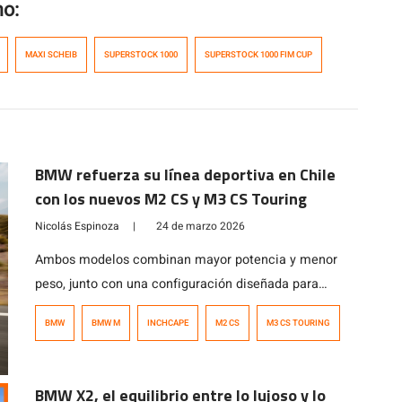
mo:
MAXI SCHEIB
SUPERSTOCK 1000
SUPERSTOCK 1000 FIM CUP
BMW refuerza su línea deportiva en Chile
con los nuevos M2 CS y M3 CS Touring
Nicolás Espinoza
|
24 de marzo 2026
Ambos modelos combinan mayor potencia y menor
peso, junto con una configuración diseñada para
ofrecer el máximo rendimiento en conducción
BMW
BMW M
INCHCAPE
M2 CS
M3 CS TOURING
deportiva, sin perder comodidad para el uso diario. Su
producción limitada y su carácter deportivo refuerzan
su exclusividad, consolidando el liderazgo de BMW y
BMW X2, el equilibrio entre lo lujoso y lo