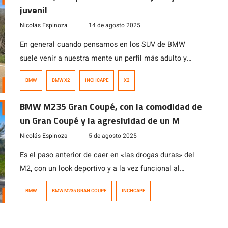
su línea deportiva en el segmento de altas
juvenil
prestaciones.
Nicolás Espinoza
|
14 de agosto 2025
En general cuando pensamos en los SUV de BMW
suele venir a nuestra mente un perfil más adulto y
serio, sin embargo, con el BMW X2 la marca
BMW
BMW X2
INCHCAPE
X2
rejuvenece su lenguaje de diseño y lo adapta a los
nuevos tiempos orientando el modelo hacia un
BMW M235 Gran Coupé, con la comodidad de
segmento más juvenil y conectado con la tecnología.
un Gran Coupé y la agresividad de un M
Monta un […]
Nicolás Espinoza
|
5 de agosto 2025
Es el paso anterior de caer en «las drogas duras» del
M2, con un look deportivo y a la vez funcional al
incorporar las 4 puertas en lo que BMW denomina
BMW
BMW M235 GRAN COUPE
INCHCAPE
Gran Coupé. Se trata del BMW M235 Gran Coupé
xDrive, un modelo que incorpora un motor TwinPower
Turbo de 2.0 litros asociado a una […]