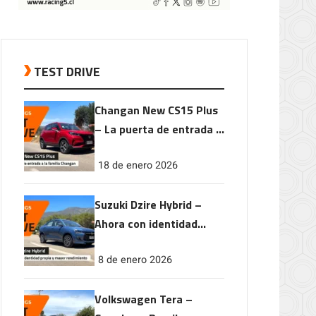
TEST DRIVE
Changan New CS15 Plus
– La puerta de entrada a
la familia Changan
18 de enero 2026
Suzuki Dzire Hybrid –
Ahora con identidad
propia y mayor
8 de enero 2026
rendimiento
Volkswagen Tera –