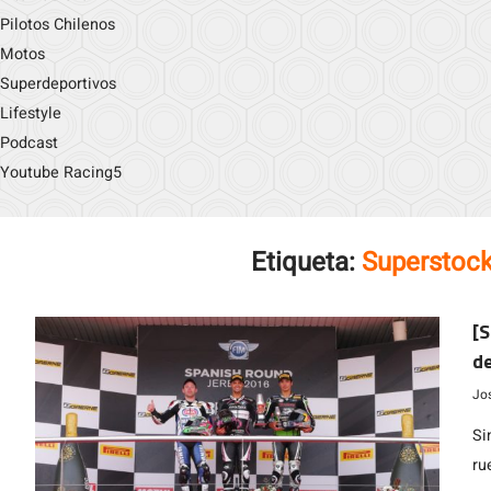
Pilotos Chilenos
Motos
Superdeportivos
Lifestyle
Podcast
Youtube Racing5
Etiqueta:
Superstoc
[S
de
Jo
Si
ru